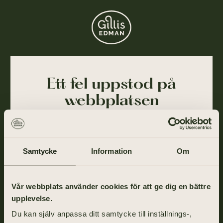
Ett fel uppstod på
webbplatsen
Ajdå! Vår webbplats stötte på ett tillfälligt fel och
kunde inte slutföra din förfrågan. Felet har blivit
rapporterat till oss och vi arbetar på att lösa det så
Samtycke
Information
Om
snart som möjligt.
Gå tillbaka till startsidan om du vill fortsätta ditt
Vår webbplats använder cookies för att ge dig en bättre
besök eller ring oss på
031-355 40 00
.
upplevelse.
Du kan själv anpassa ditt samtycke till inställnings-,
TILL STARTSIDAN