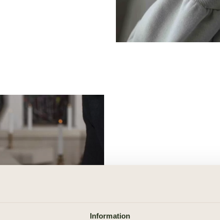
Så här går e
Begravningsdagen är ofta fy
Information