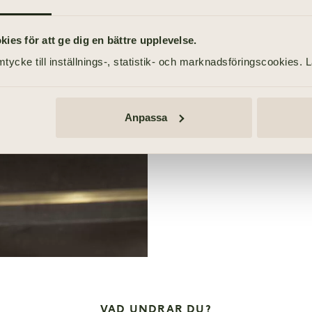
planerat. Har du aldrig ti
att förbereda sig genom att 
es för att ge dig en bättre upplevelse.
tycke till inställnings-, statistik- och marknadsföringscookies. 
Så går en begravning t
Hålla tal vid begravni
Anpassa
Barn på begravning
VAD UNDRAR DU?