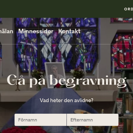
0
ORD
älan
Minnessidor
Kontakt
PÅ BEGRAVNINGEN
Så går en begravning till
Gå på begravning
När ska man vara på plats?
Vad heter den avlidne?
Direktsänd begravning
VID MINNESSTUNDEN