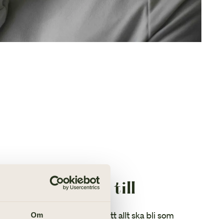
n begravning till
lld av sorg och stress över att allt ska bli som
Om