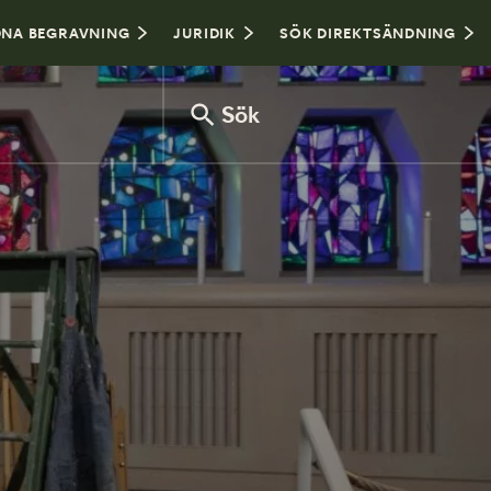
NA BEGRAVNING
JURIDIK
SÖK DIREKTSÄNDNING
Sök
Var sitter man i kyrkan?
Hålla tal vid begravning