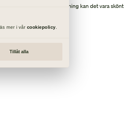
digare varit med om en begravning kan det vara skönt
läsa lite mer här.
Läs mer i vår
cookiepolicy
.
ill
ng
Tillåt alla