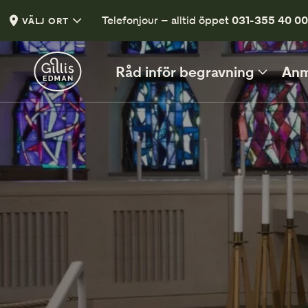
Telefonjour – alltid öppet
031-355 40 0
VÄLJ ORT
Råd inför begravning
Anm
INFÖR BEGRAVNINGEN
Vad kan du säga och göra?
Vett och etikett vid begravning
Klädsel på begravning
En liten guide
Tänd ett ljus
Tänd ett ljus och lämna en hälsning