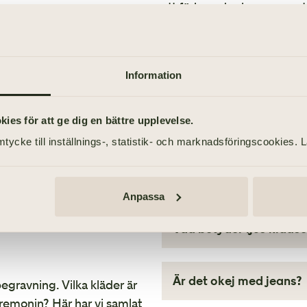
att förbereda sig genom att 
Så går en begravning t
Hålla tal vid begravni
Information
Barn på begravning
es för att ge dig en bättre upplevelse.
tycke till inställnings-, statistik- och marknadsföringscookies. 
VAD UNDRAR DU?
Anpassa
Vad betyder ljus klädse
Kanske har du läst att anhör
klädseln är valfri, och att 
Är det okej med jeans?
 begravning. Vilka kläder är
färger. För de allra flesta s
remonin? Här har vi samlat
att ha på dig.