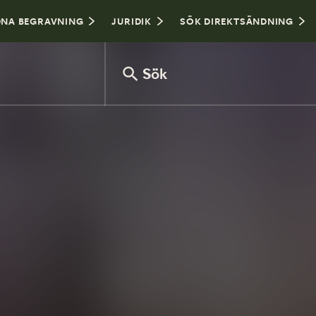
NA BEGRAVNING
JURIDIK
SÖK DIREKTSÄNDNING
Sök
Var sitter man i kyrkan?
Hålla tal vid begravning