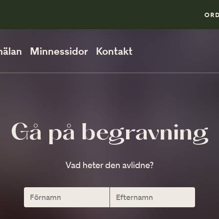
0
ORD
älan
Minnessidor
Kontakt
PÅ BEGRAVNINGEN
Så går en begravning till
Gå på begravning
När ska man vara på plats?
Vad heter den avlidne?
Direktsänd begravning
VID MINNESSTUNDEN