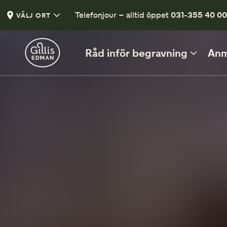
Telefonjour – alltid öppet
031-355 40 0
VÄLJ ORT
Råd inför begravning
Anm
INFÖR BEGRAVNINGEN
Vad kan du säga och göra?
Vett och etikett vid begravning
Klädsel på begravning
En liten guide
Tänd ett ljus
Tänd ett ljus och lämna en hälsning