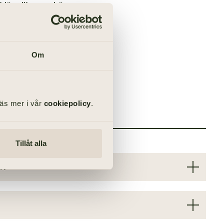
läsa lite mer här.
ill
ng
Om
Läs mer i vår
cookiepolicy
.
Tillåt alla
l?
iga önskar ljus klädsel. Det betyder snarare att
de närstående vill undvika att alla kommer klädda i mörka
örjande är din närvaro viktigare än vilka kläder du väljer