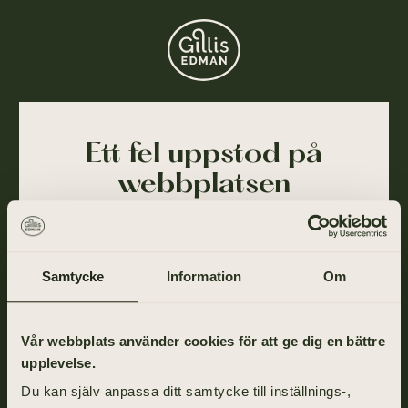
Ett fel uppstod på
webbplatsen
Ajdå! Vår webbplats stötte på ett tillfälligt fel och
kunde inte slutföra din förfrågan. Felet har blivit
rapporterat till oss och vi arbetar på att lösa det så
Samtycke
Information
Om
snart som möjligt.
Gå tillbaka till startsidan om du vill fortsätta ditt
Vår webbplats använder cookies för att ge dig en bättre
besök eller ring oss på
031-355 40 00
.
upplevelse.
Du kan själv anpassa ditt samtycke till inställnings-,
TILL STARTSIDAN