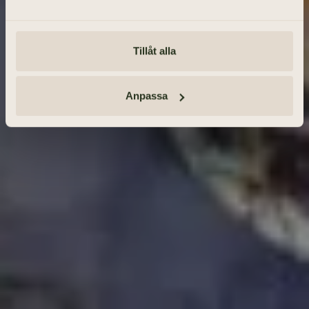
SÖK BEGRAVNING
Tillåt alla
Tänd ett ljus och lämna minnesord
Anmäl dig · Se vägbeskrivning
Anpassa