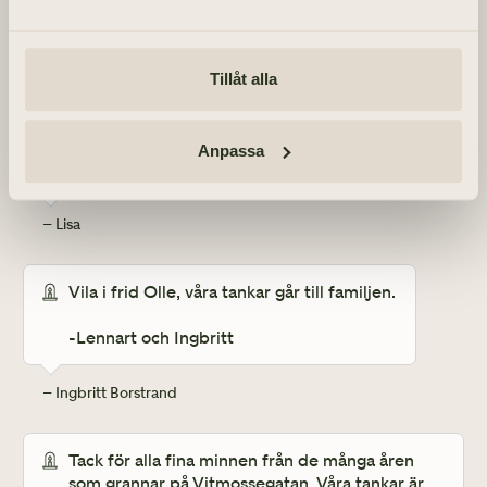
Din bror Göran 
– Göran Lagerstedt
Tillåt alla
Vila i frid Olle 🌹

Tänker på er, familjen Lagerstedt. 

Anpassa
Kram 
– Lisa
Vila i frid Olle, våra tankar går till familjen.

-Lennart och Ingbritt
– Ingbritt Borstrand
Tack för alla fina minnen från de många åren 
som grannar på Vitmossegatan. Våra tankar är 