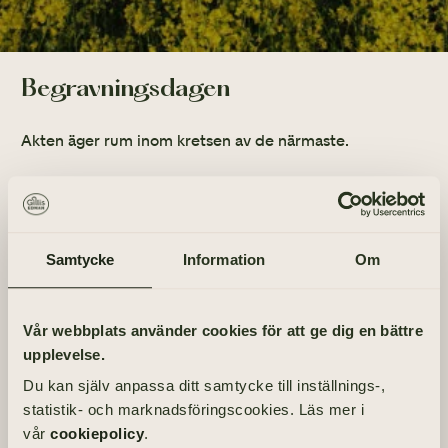
Begravningsdagen
Akten äger rum inom kretsen av de närmaste.
INFORMATION
Tänk gärna på Cancerfonden bg: 901-9514 eller gåvotel: 010-199
10 10
Samtycke
Information
Om
Tänd ett ljus
Vår webbplats använder cookies för att ge dig en bättre
upplevelse.
TÄND ETT LJUS
Du kan själv anpassa ditt samtycke till inställnings-,
statistik- och marknadsföringscookies. Läs mer i
Jag saknar Dig. Vila i frid.

vår
cookiepolicy
.