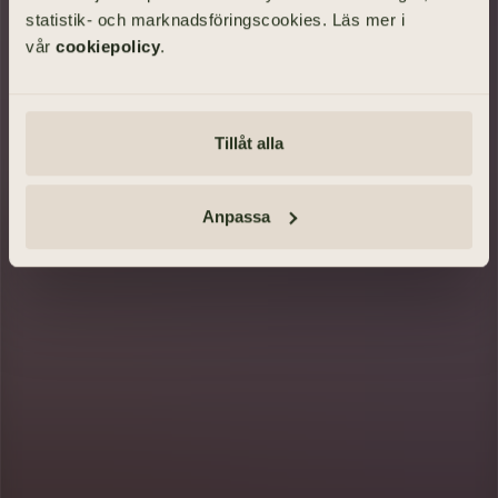
statistik- och marknadsföringscookies. Läs mer i
vår
cookiepolicy
.
SÖK BEGRAVNING
Tillåt alla
Tänd ett ljus och lämna minnesord
Anmäl dig · Se vägbeskrivning
Anpassa