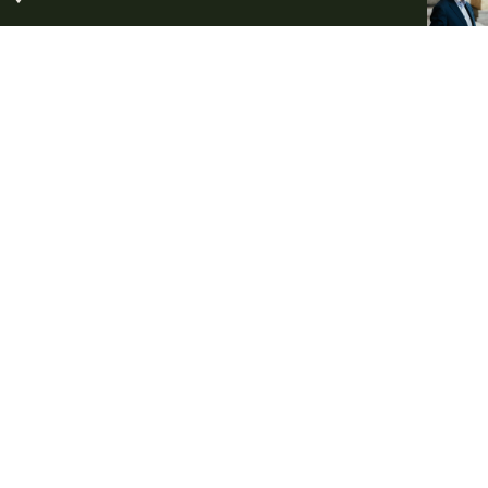
FÖR DIG SOM DELTAGARE PÅ BEGRAVNING
Kom ihåg inför
begravningen
Vissa saker är viktiga att känna till när du ska delta på en
begravning. Här har vi samlat lite information om
blommor, gåvor och annat som du kan bidra med för att
göra avskedet minnesvärt och personligt.
Blommor och handbukett
Minnesgåvor
Tänd ett ljus
Klädsel