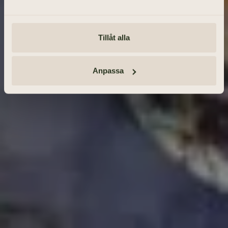
SÖK BEGRAVNING
Tillåt alla
Tänd ett ljus och lämna minnesord
Anmäl dig · Se vägbeskrivning
Anpassa