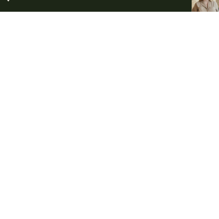
FÖR DIG SOM DELTAGARE PÅ BEGRAVNING
Kom ihåg inför
begravningen
Vissa saker är viktiga att känna till när du ska delta på en
begravning. Här har vi samlat lite information om
blommor, gåvor och annat som du kan bidra med för att
göra avskedet minnesvärt och personligt.
Blommor och handbukett
Minnesgåvor
Tänd ett ljus
Klädsel