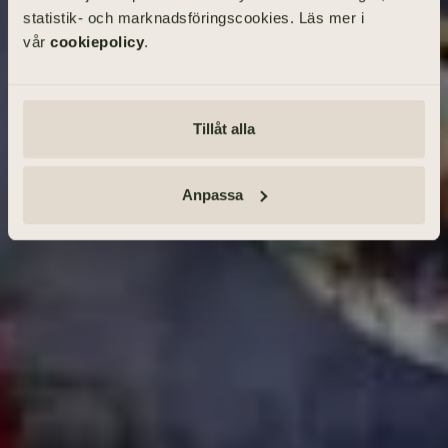
statistik- och marknadsföringscookies. Läs mer i
vår
cookiepolicy
.
SÖK BEGRAVNING
Tillåt alla
Tänd ett ljus och lämna minnesord
Anmäl dig · Se vägbeskrivning
Anpassa