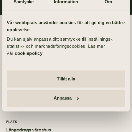
Samtycke
Information
Om
Vår webbplats använder cookies för att ge dig en bättre
Begravningsdagen
upplevelse.
Du kan själv anpassa ditt samtycke till inställnings-,
BEGRAVNING
statistik- och marknadsföringscookies. Läs mer i
Måndag 24 januari 2011
vår
cookiepolicy
.
kl 14.00
PLATS
Tillåt alla
Furåsens kyrka
Furåsgläntan 23, 426 77 Västra Frölunda
MINNESSTUND
Anpassa
Måndag 24 januari 2011
PLATS
Långedrags värdshus