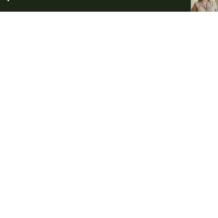
FÖR DIG SOM DELTAGARE PÅ BEGRAVNING
Kom ihåg inför
begravningen
Vissa saker är viktiga att känna till när du ska delta på en
begravning. Här har vi samlat lite information om
blommor, gåvor och annat som du kan bidra med för att
göra avskedet minnesvärt och personligt.
Blommor och handbukett
Minnesgåvor
Tänd ett ljus
Klädsel