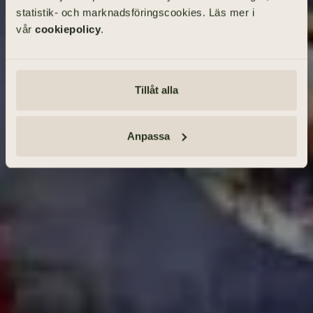
statistik- och marknadsföringscookies. Läs mer i
vår
cookiepolicy
.
SÖK BEGRAVNING
Tillåt alla
Tänd ett ljus och lämna minnesord
Anmäl dig · Se vägbeskrivning
Anpassa