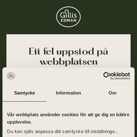
Ett fel uppstod på
webbplatsen
Ajdå! Vår webbplats stötte på ett tillfälligt fel och
kunde inte slutföra din förfrågan. Felet har blivit
rapporterat till oss och vi arbetar på att lösa det så
Samtycke
Information
Om
snart som möjligt.
Gå tillbaka till startsidan om du vill fortsätta ditt
Vår webbplats använder cookies för att ge dig en bättre
besök eller ring oss på
031-355 40 00
.
upplevelse.
Du kan själv anpassa ditt samtycke till inställnings-,
TILL STARTSIDAN