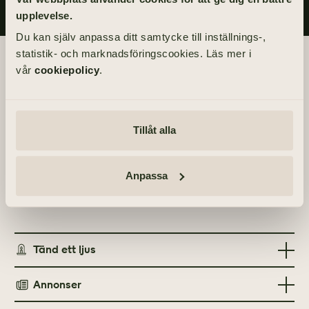
upplevelse.
Du kan själv anpassa ditt samtycke till inställnings-,
statistik- och marknadsföringscookies. Läs mer i
Begravningsdagen
vår
cookiepolicy
.
BEGRAVNING
Fredag 23 juli 2021
kl 11.00
Tillåt alla
PLATS
Anpassa
Älvsborgs kyrka
Hagens Kapellväg 6, 426 71 Västra Frölunda
Tänd ett ljus
Annonser
TÄND ETT LJUS