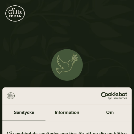
Sven Erik Bålström
3 oktober 1938 - 21 juni 2021
Samtycke
Information
Om
Vår webbplats använder cookies för att ge dig en bättre