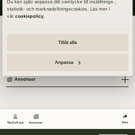
Du kan själv anpassa ditt samtycke till inställnings-,
statistik- och marknadsföringscookies. Läs mer i
vår
cookiepolicy
.
Begravningsdagen
Akten äger rum inom kretsen av de närmaste.
Tillåt alla
Anpassa
Tänd ett ljus
Annonser
TÄND ETT LJUS
TIDNINGSANNONSER
Göteborgs-Posten
17 januari 2021
Göteborgs-Posten
17 januari 2021
Dela
Annonser
Tänd ett ljus