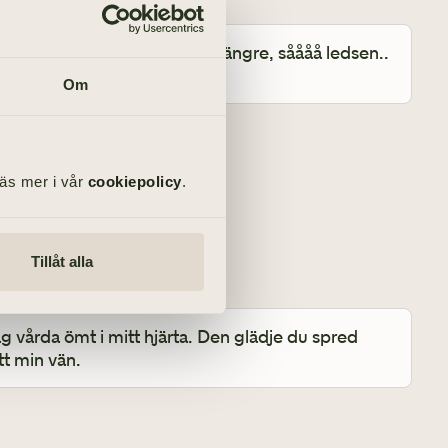
ta att Du inte finns bland oss längre, såååå ledsen.. 
Om
Läs mer i vår
cookiepolicy
.
i våra minnen ❤️
Tillåt alla
g vårda ömt i mitt hjärta. Den glädje du spred 
tt min vän.