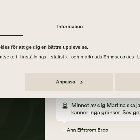
Martina, först nu fick jag ve
Vila i frid käraste Du♥️
Information
– Ulla Cronqvist
es för att ge dig en bättre upplevelse.
tycke till inställnings-, statistik- och marknadsföringscookies. 
ist
Du kommer alltid vara kvar 
Anpassa
– Joakim karlsson
Minnet av dig Martina ska ja
känner inga gränser. Sov go
– Ann Elfström Broo