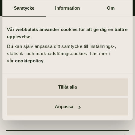
Samtycke
Information
Om
Begravningsdagen
Vår webbplats använder cookies för att ge dig en bättre
upplevelse.
BEGRAVNING
Du kan själv anpassa ditt samtycke till inställnings-,
Fredag 20 augusti 2021
statistik- och marknadsföringscookies. Läs mer i
kl 11.00
vår
cookiepolicy
.
PLATS
Härlanda kyrka
Tillåt alla
Härlandavägen 23, 416 72 Göteborg
ÖVRIGA TILLFÄLLEN
Anpassa
Tacksägelse – söndag 8 augusti 2021, kl 11.00 –
Härlanda kyrka