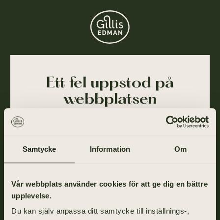
Ett fel uppstod på
webbplatsen
Ajdå! Vår webbplats stötte på ett tillfälligt fel och
kunde inte slutföra din förfrågan. Felet har blivit
rapporterat till oss och vi arbetar på att lösa det så
Samtycke
Information
Om
snart som möjligt.
Gå tillbaka till startsidan om du vill fortsätta ditt
Vår webbplats använder cookies för att ge dig en bättre
besök eller ring oss på
031-355 40 00
.
upplevelse.
Du kan själv anpassa ditt samtycke till inställnings-,
TILL STARTSIDAN