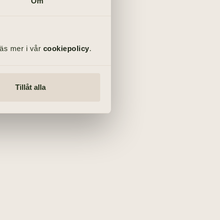
Om
Läs mer i vår
cookiepolicy
.
Tillåt alla