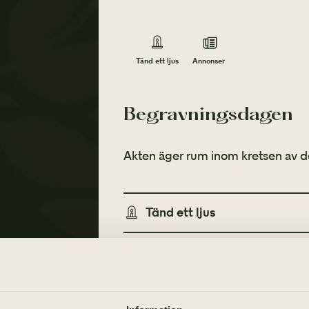
Annonser
Tänd ett ljus
Begravningsdagen
Akten äger rum inom kretsen av d
Tänd ett ljus
Annonser
TÄND ETT LJUS
TIDNINGSANNONSER
Göteborgs-Posten