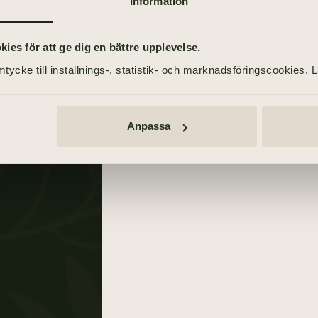
Information
6 mars 2021
es för att ge dig en bättre upplevelse.
tycke till inställnings-, statistik- och marknadsföringscookies. 
Anpassa