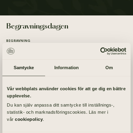
Begravningsdagen
BEGRAVNING
Onsdag 23 juni 2021
kl 11.00
Samtycke
Information
Om
PLATS
Örgryte nya kyrka
Lennart Svegelius V 10, 412 74 Göteborg
Vår webbplats använder cookies för att ge dig en bättre
upplevelse.
Du kan själv anpassa ditt samtycke till inställnings-,
Tänd ett ljus
statistik- och marknadsföringscookies. Läs mer i
vår
cookiepolicy
.
TÄND ETT LJUS