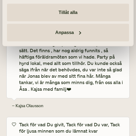
Inga-Lill, jag minns dig med ett stort leende, så 
Tillåt alla
många roliga kalas och fester vi hade. 
Bokcirklarna var väl en bra täckmantel för 
trevlig samvaro, det blev nog inte så seriöst 
Anpassa
med böckerna.            Du ledde också 
föräldraföreningen på daghemmet på bästa 
sätt. Det finns , har nog aldrig funnits , så 
häftiga föräldramöten som vi hade. Party på 
hyrd lokal, med allt som tillhör. Du kunde också 
säga ifrån när det behövdes, du var inte så glad 
när Jonas blev av med sitt fina hår. Många 
tankar, vi är många som minns dig, från oss alla i 
Åsa . Kajsa med familj❤️
– Kajsa Olausson
Tack för vad Du givit, Tack för vad Du var, Tack 
för ljusa minnen som du lämnat kvar