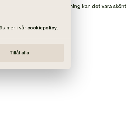
digare varit med om en begravning kan det vara skönt
läsa lite mer här.
Läs mer i vår
cookiepolicy
.
ill
ng
Tillåt alla