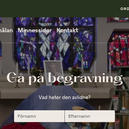
0
ORD
älan
Minnessidor
Kontakt
PÅ BEGRAVNINGEN
Så går en begravning till
Gå på begravning
När ska man vara på plats?
Vad heter den avlidne?
Direktsänd begravning
VID MINNESSTUNDEN