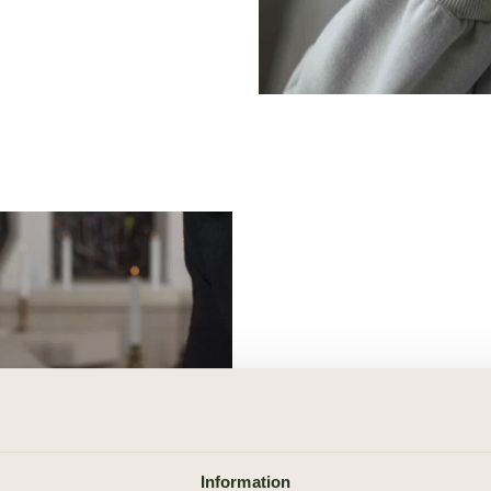
Så här går e
Begravningsdagen är ofta fy
Information