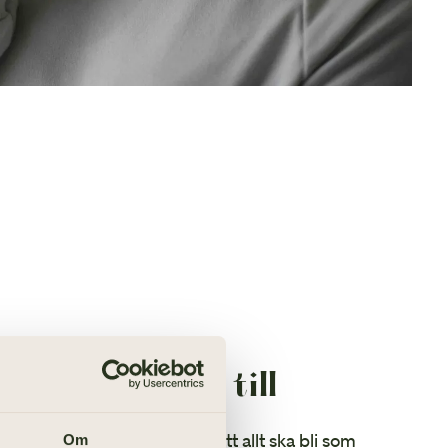
n begravning till
lld av sorg och stress över att allt ska bli som
Om