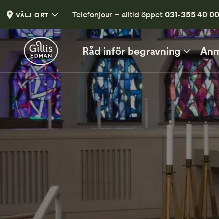
Telefonjour – alltid öppet
031-355 40 0
VÄLJ ORT
Råd inför begravning
Anm
INFÖR BEGRAVNINGEN
Vad kan du säga och göra?
Vett och etikett vid begravning
Klädsel på begravning
En liten guide
Tänd ett ljus
Tänd ett ljus och lämna en hälsning