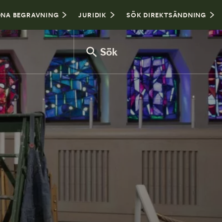
NA BEGRAVNING
JURIDIK
SÖK DIREKTSÄNDNING
Sök
Var sitter man i kyrkan?
Hålla tal vid begravning