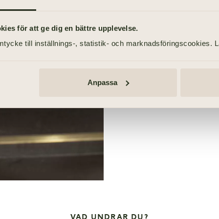
planerat. Har du aldrig ti
att förbereda sig genom att 
es för att ge dig en bättre upplevelse.
tycke till inställnings-, statistik- och marknadsföringscookies. 
Så går en begravning t
Hålla tal vid begravni
Anpassa
Barn på begravning
VAD UNDRAR DU?