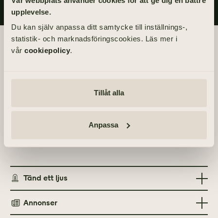
Vår webbplats använder cookies för att ge dig en bättre
upplevelse.
Du kan själv anpassa ditt samtycke till inställnings-,
statistik- och marknadsföringscookies. Läs mer i
Begravningsdagen
vår
cookiepolicy
.
BEGRAVNING
Tisdag 9 februari 2021
kl 16.00
Tillåt alla
PLATS
Anpassa
Östra kapellet
Nobelplatsen, 416 57 Göteborg
Tänd ett ljus
Annonser
TÄND ETT LJUS