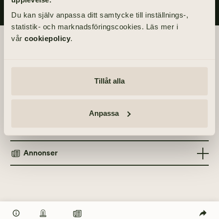
Du kan själv anpassa ditt samtycke till inställnings-,
statistik- och marknadsföringscookies. Läs mer i
vår
cookiepolicy
.
Begravningsdagen
Akten äger rum inom kretsen av de närmaste.
Tillåt alla
Info
Anpassa
MINNESGÅVOR
Tänd ett ljus
Alzheimerfonden
Annonser
TÄND ETT LJUS
TIDNINGSANNONSER
Göteborgs-Posten
23 januari 2021
Markbladet