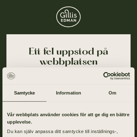
Ett fel uppstod på
webbplatsen
Ajdå! Vår webbplats stötte på ett tillfälligt fel och
kunde inte slutföra din förfrågan. Felet har blivit
rapporterat till oss och vi arbetar på att lösa det så
Samtycke
Information
Om
snart som möjligt.
Gå tillbaka till startsidan om du vill fortsätta ditt
Vår webbplats använder cookies för att ge dig en bättre
besök eller ring oss på
031-355 40 00
.
upplevelse.
Du kan själv anpassa ditt samtycke till inställnings-,
TILL STARTSIDAN