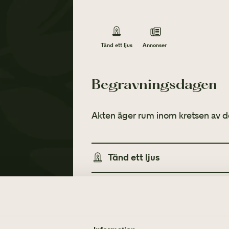
Annonser
Tänd ett ljus
Begravningsdagen
Akten äger rum inom kretsen av d
Tänd ett ljus
Annonser
TÄND ETT LJUS
TIDNINGSANNONSER
Göteborgs-Posten