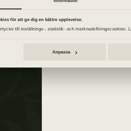
Information
21 mars 2021
Svenska Dagbladet
es för att ge dig en bättre upplevelse.
21 mars 2021
tycke till inställnings-, statistik- och marknadsföringscookies. 
rstad
Dagens Nyheter
21 mars 2021
Anpassa