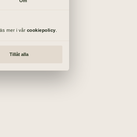
Om
Läs mer i vår
cookiepolicy
.
Tillåt alla