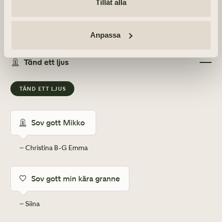
Tillåt alla
Anpassa
Info
MINNESGÅVOR
Tänd ett ljus
Strokefonden
TÄND ETT LJUS
Sov gott Mikko 
– Christina B-G Emma
Sov gott min kära granne
– Siina