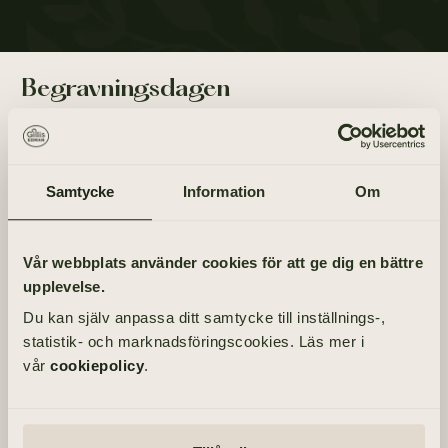
Begravningsdagen
BEGRAVNING
Onsdag 14 juli 2021
kl 13.00
Samtycke
Information
Om
PLATS
Vår webbplats använder cookies för att ge dig en bättre
Hönö kyrka
upplevelse.
Gårdavägen 36, 475 42 Hönö
Du kan själv anpassa ditt samtycke till inställnings-,
MINNESSTUND
statistik- och marknadsföringscookies. Läs mer i
Onsdag 14 juli 2021
vår
cookiepolicy
.
PLATS
Ismagasinet, Röd