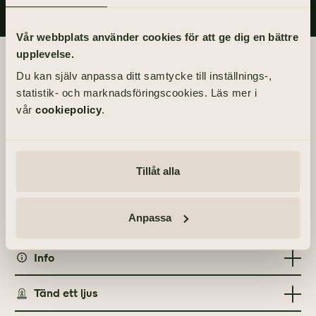
Vår webbplats använder cookies för att ge dig en bättre
upplevelse.
Begravningsdagen
Du kan själv anpassa ditt samtycke till inställnings-,
statistik- och marknadsföringscookies. Läs mer i
BEGRAVNING
vår
cookiepolicy
.
Fredag 28 maj 2021
kl 11.00
Tillåt alla
PLATS
Lundby nya kyrka
Lundbygatan 2, 418 76 Göteborg
Anpassa
Info
MINNESGÅVOR
Tänd ett ljus
Vi-skogen