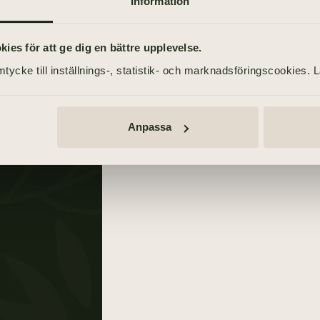
Tänd ett ljus
Information
Annonser
TÄND ETT LJUS
es för att ge dig en bättre upplevelse.
sson
tycke till inställnings-, statistik- och marknadsföringscookies. 
TIDNINGSANNONSER
Bohusläningen
20 februari 2021
Anpassa
Bohusläningen
30 april 2021