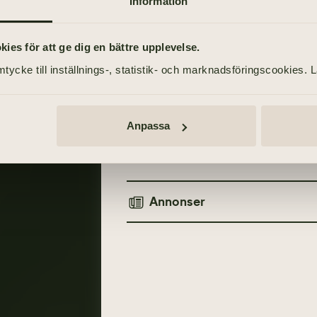
Information
TÄND ETT LJUS
es för att ge dig en bättre upplevelse.
st
tycke till inställnings-, statistik- och marknadsföringscookies. 
Vila i frid. 
Anpassa
– Mats Stenqvist
Annonser
TIDNINGSANNONSER
Göteborgs-Posten
22 augusti 2021
Göteborgs-Posten