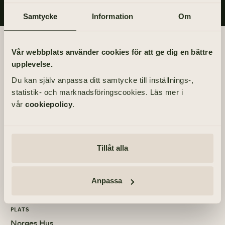
Samtycke
Information
Om
Begravningsdagen
Vår webbplats använder cookies för att ge dig en bättre
upplevelse.
BEGRAVNING
Du kan själv anpassa ditt samtycke till inställnings-,
Fredag 18 juni 2021
statistik- och marknadsföringscookies. Läs mer i
kl 13.00
vår
cookiepolicy
.
PLATS
Norges Hus
Skånegatan 16, 411 40 Göteborg
Tillåt alla
MINNESSTUND
Anpassa
Fredag 18 juni 2021
PLATS
Norges Hus