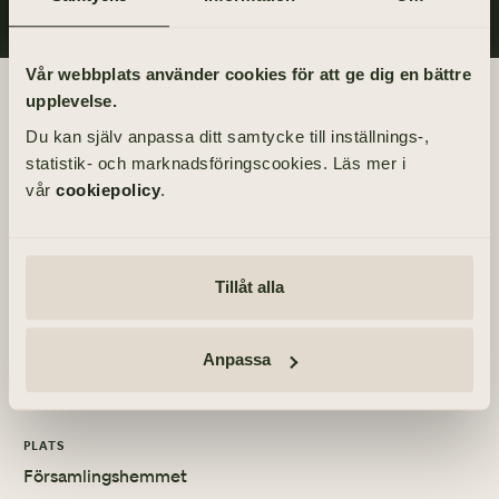
Vår webbplats använder cookies för att ge dig en bättre
Begravningsdagen
upplevelse.
Du kan själv anpassa ditt samtycke till inställnings-,
BEGRAVNING
statistik- och marknadsföringscookies. Läs mer i
Tisdag 17 augusti 2010
vår
cookiepolicy
.
kl 14.00
PLATS
Tillåt alla
Kaverös kyrka
MINNESSTUND
Anpassa
Tisdag 17 augusti 2010
PLATS
Församlingshemmet