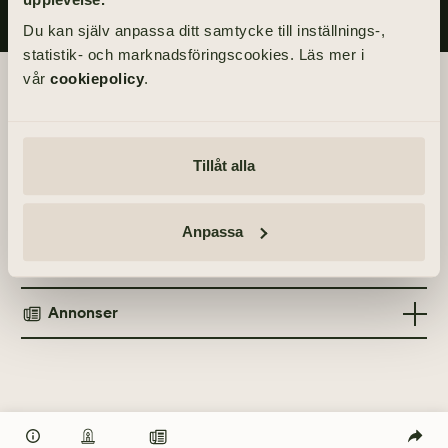
Du kan själv anpassa ditt samtycke till inställnings-,
statistik- och marknadsföringscookies. Läs mer i
vår
cookiepolicy
.
Begravningsdagen
Akten äger rum inom kretsen av de närmaste.
Tillåt alla
Info
Anpassa
MINNESGÅVOR
Tänd ett ljus
Hjärt-Lungfonden
Annonser
TÄND ETT LJUS
TIDNINGSANNONSER
Göteborgs-Posten
25 april 2021
Göteborgs-Posten