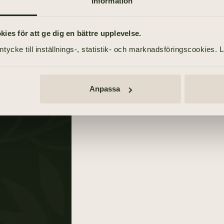
Information
3 juli 2021
Dalslänningen
es för att ge dig en bättre upplevelse.
n
2 juli 2021
tycke till inställnings-, statistik- och marknadsföringscookies. 
Anpassa