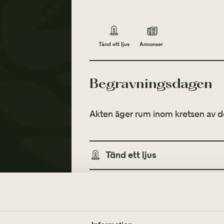
Annonser
Tänd ett ljus
Begravningsdagen
Akten äger rum inom kretsen av d
Tänd ett ljus
Annonser
TÄND ETT LJUS
TIDNINGSANNONSER
Göteborgs-Posten