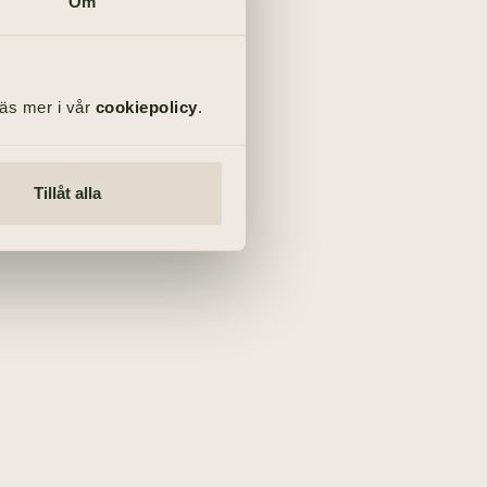
Om
Läs mer i vår
cookiepolicy
.
Tillåt alla