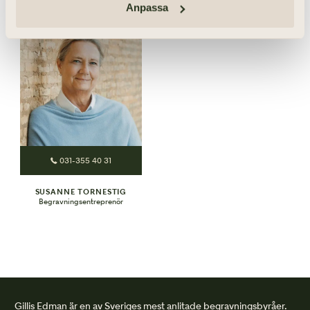
Begravningsentreprenör
Begravningsentreprenör
Anpassa
031-355 40 31
SUSANNE TORNESTIG
Begravningsentreprenör
Gillis Edman är en av Sveriges mest anlitade begravningsbyråer.