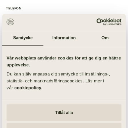
TELEFON
031-355 40 00
BESÖKSADRESS
Skånegatan 17
Samtycke
Information
Om
411 40 GÖTEBORG
Vår webbplats använder cookies för att ge dig en bättre
upplevelse.
Du kan själv anpassa ditt samtycke till inställnings-,
statistik- och marknadsföringscookies. Läs mer i
vår
cookiepolicy
.
Tillåt alla
031-355 40 61
031-355 40 72
ANDERS LEVIN
JOHN LUDVIGSSON