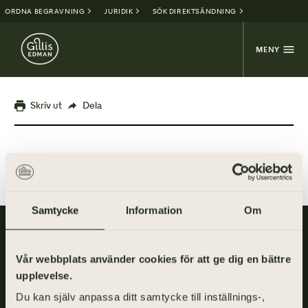
ORDNA BEGRAVNING
JURIDIK
SÖK DIREKTSÄNDNING
MENY
Skriv ut
Dela
Samtycke
Information
Om
Gillis Edman är en av Sveriges mest anlitade begravningsbyråer.
På våra kontor fördelade över hela Västsverige hjälper vi kunder
Vår webbplats använder cookies för att ge dig en bättre
med personliga begravningar och familjejuridik.
upplevelse.
Du kan själv anpassa ditt samtycke till inställnings-,