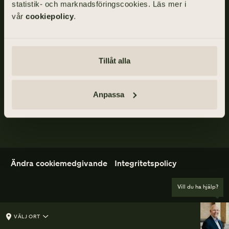
statistik- och marknadsföringscookies. Läs mer i
vår
cookiepolicy
.
ADRESS
Skånegatan 17, 411 40 GÖTEBORG
TELEFON
Tillåt alla
031-355 40 00
Anpassa
E-POST
info@gillisedman.se
Ändra cookiemedgivande
Integritetspolicy
Vill du ha hjälp?
VÄLJ ORT