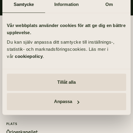
Samtycke
Information
Om
Begravningsdagen
Vår webbplats använder cookies för att ge dig en bättre
upplevelse.
BEGRAVNING
Du kan själv anpassa ditt samtycke till inställnings-,
Fredag 20 augusti 2021
statistik- och marknadsföringscookies. Läs mer i
kl 11.00
vår
cookiepolicy
.
PLATS
S:ta Birgittas kapell
Tillåt alla
Klippan 2, 414 51 Göteborg
MINNESSTUND
Anpassa
Fredag 20 augusti 2021
PLATS
Örlogskapellet