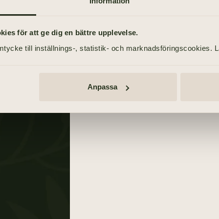
Information
TIDNINGSANNONSER
Göteborgs-Posten
es för att ge dig en bättre upplevelse.
30 januari 2021
tycke till inställnings-, statistik- och marknadsföringscookies. 
Anpassa