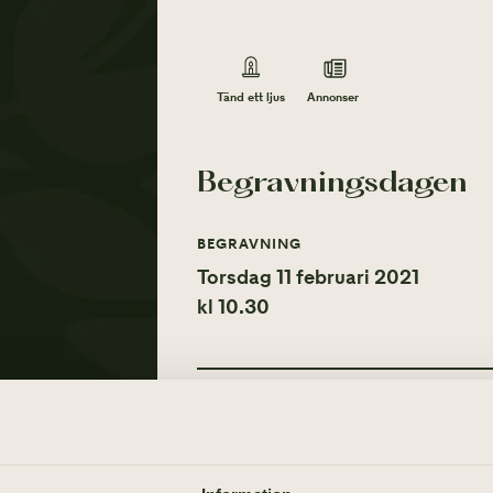
Annonser
Tänd ett ljus
Begravningsdagen
BEGRAVNING
Torsdag 11 februari 2021
kl 10.30
Tänd ett ljus
Annonser
TÄND ETT LJUS