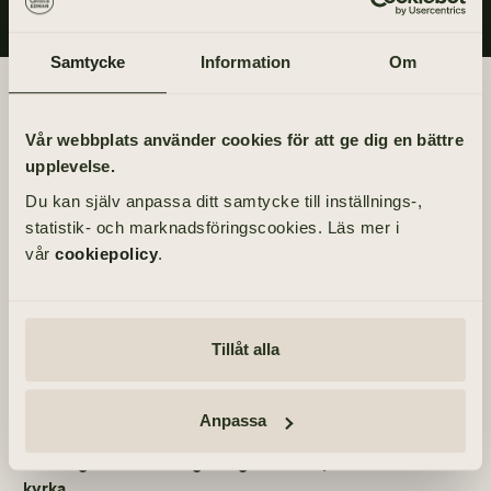
Samtycke
Information
Om
Begravningsdagen
Vår webbplats använder cookies för att ge dig en bättre
BEGRAVNING
upplevelse.
Fredag 13 augusti 2021
Du kan själv anpassa ditt samtycke till inställnings-,
kl 10.30
statistik- och marknadsföringscookies. Läs mer i
vår
cookiepolicy
.
PLATS
Tölö kyrka
Smidesvägen 34, 43440 Kungsbacka
Tillåt alla
ÖVRIGA TILLFÄLLEN
Själaringning – måndag 26 juli 2021, kl 10.30 – Tölö
kyrka
Anpassa
Tacksägelse – söndag 1 augusti 2021, kl 10.00 – Tölö
kyrka