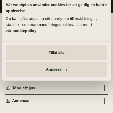
Vår webbplats använder cookies för att ge dig en bättre
upplevelse.
Du kan själv anpassa ditt samtycke till inställnings-,
Begravningsdagen
statistik- och marknadsföringscookies. Läs mer i
vår
cookiepolicy
.
BEGRAVNING
Onsdag 18 augusti 2021
kl 11.00
Tillåt alla
PLATS
Katolska kyrkan
Anpassa
Tänd ett ljus
Annonser
TÄND ETT LJUS
TIDNINGSANNONSER