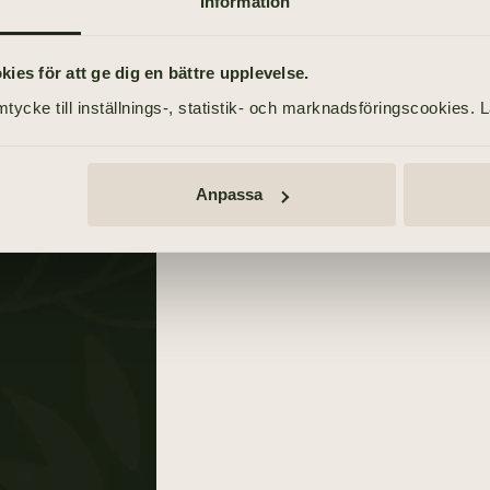
Information
TIDNINGSANNONSER
Göteborgs-Posten
es för att ge dig en bättre upplevelse.
n
11 april 2021
tycke till inställnings-, statistik- och marknadsföringscookies. 
Anpassa