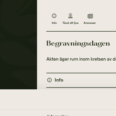
Info
Annonser
Tänd ett ljus
Begravningsdagen
Akten äger rum inom kretsen av d
Info
MINNESGÅVOR
Tänd ett ljus
Läkare Utan Gränser
Annonser
TÄND ETT LJUS