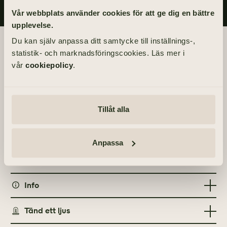
Vår webbplats använder cookies för att ge dig en bättre
upplevelse.
Du kan själv anpassa ditt samtycke till inställnings-,
Begravningsdagen
statistik- och marknadsföringscookies. Läs mer i
vår
cookiepolicy
.
BEGRAVNING
Torsdag 24 juni 2021
kl 10.00
Tillåt alla
PLATS
Torslanda kyrka
Anpassa
Torslanda Kyrkväg, 423 32 Torslanda
Info
MINNESGÅVOR
Tänd ett ljus
Diabetesförbundet