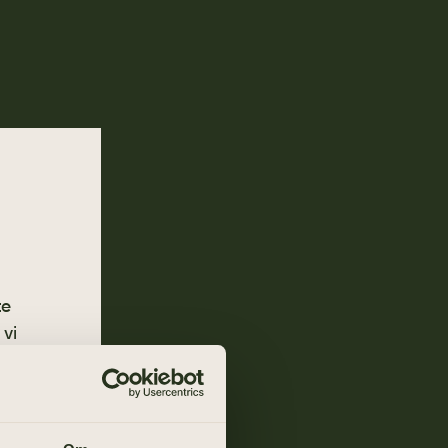
te
 vi
ng oss