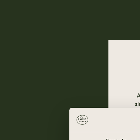
A
sl
Gå ti