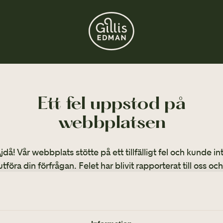
Ett fel uppstod på
webbplatsen
jdå! Vår webbplats stötte på ett tillfälligt fel och kunde in
utföra din förfrågan. Felet har blivit rapporterat till oss och
arbetar på att lösa det så snart som möjligt.
llbaka till startsidan om du vill fortsätta ditt besök eller ri
på
031-355 40 00
.