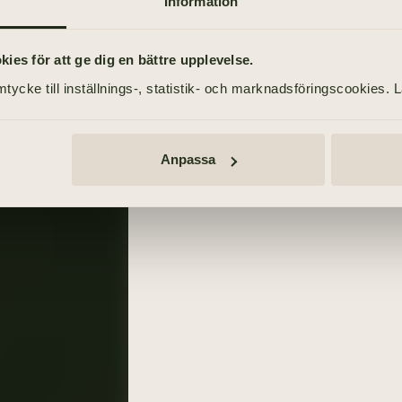
Information
TÄND ETT LJUS
es för att ge dig en bättre upplevelse.
tycke till inställnings-, statistik- och marknadsföringscookies. 
g
Anpassa