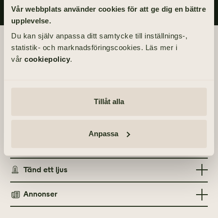
Vår webbplats använder cookies för att ge dig en bättre
upplevelse.
Du kan själv anpassa ditt samtycke till inställnings-,
Begravningsdagen
statistik- och marknadsföringscookies. Läs mer i
vår
cookiepolicy
.
BEGRAVNING
Tisdag 16 mars 2021
kl 11.30
Tillåt alla
PLATS
Fåglums kyrka
Anpassa
Tänd ett ljus
Annonser
TÄND ETT LJUS
TIDNINGSANNONSER