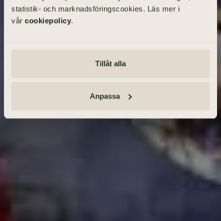
statistik- och marknadsföringscookies. Läs mer i
vår
cookiepolicy
.
SÖK BEGRAVNING
Tillåt alla
Tänd ett ljus och lämna minnesord
Anmäl dig · Se vägbeskrivning
Anpassa