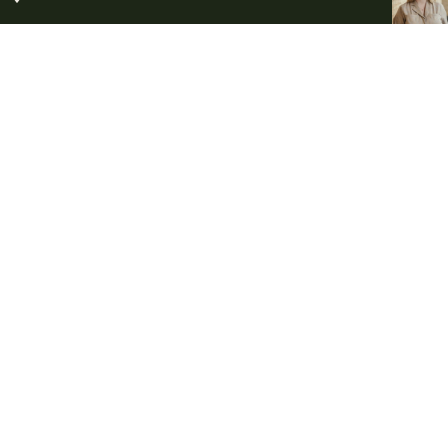
FÖR DIG SOM DELTAGARE PÅ BEGRAVNING
Kom ihåg inför
begravningen
Vissa saker är viktiga att känna till när du ska delta på en
begravning. Här har vi samlat lite information om
blommor, gåvor och annat som du kan bidra med för att
göra avskedet minnesvärt och personligt.
Blommor och handbukett
Minnesgåvor
Tänd ett ljus
Klädsel