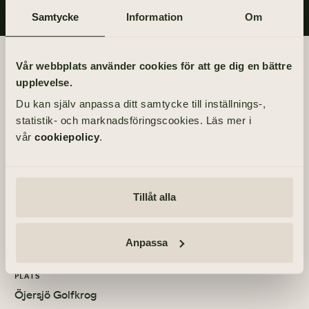
Samtycke
Information
Om
Begravningsdagen
Vår webbplats använder cookies för att ge dig en bättre
upplevelse.
BEGRAVNING
Du kan själv anpassa ditt samtycke till inställnings-,
Fredag 9 april 2021
statistik- och marknadsföringscookies. Läs mer i
kl 13.00
vår
cookiepolicy
.
PLATS
Öjersjökyrkan
Tillåt alla
MINNESSTUND
Fredag 9 april 2021
Anpassa
PLATS
Öjersjö Golfkrog