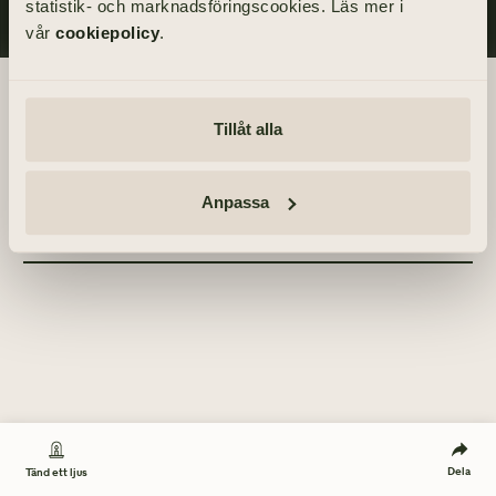
statistik- och marknadsföringscookies. Läs mer i
vår
cookiepolicy
.
Begravningsdagen
Tillåt alla
Akten äger rum inom kretsen av de närmaste.
Anpassa
Tänd ett ljus
TÄND ETT LJUS
Dela
Tänd ett ljus