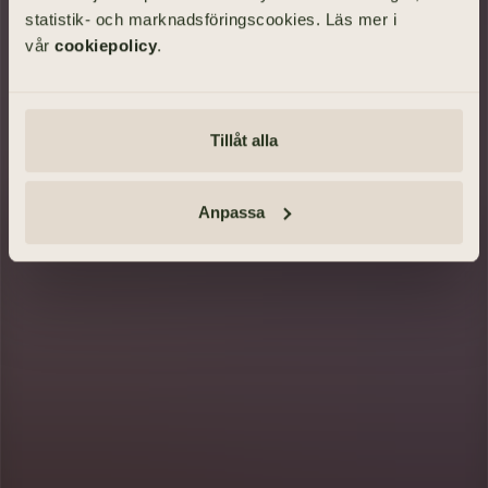
statistik- och marknadsföringscookies. Läs mer i
vår
cookiepolicy
.
SÖK BEGRAVNING
Tillåt alla
Tänd ett ljus och lämna minnesord
Anmäl dig · Se vägbeskrivning
Anpassa