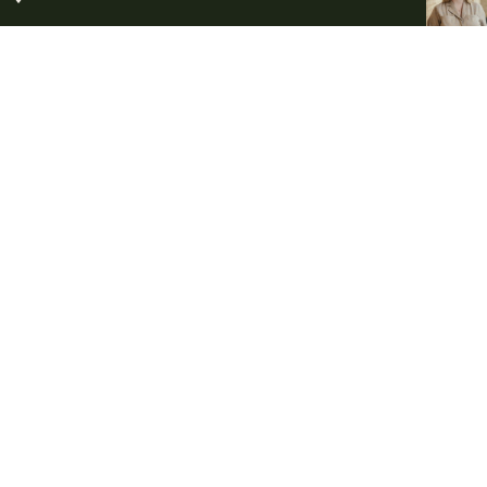
FÖR DIG SOM DELTAGARE PÅ BEGRAVNING
Kom ihåg inför
begravningen
Vissa saker är viktiga att känna till när du ska delta på en
begravning. Här har vi samlat lite information om
blommor, gåvor och annat som du kan bidra med för att
göra avskedet minnesvärt och personligt.
Blommor och handbukett
Minnesgåvor
Tänd ett ljus
Klädsel