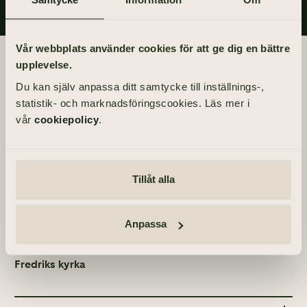
Vår webbplats använder cookies för att ge dig en bättre
Begravningsdagen
upplevelse.
Du kan själv anpassa ditt samtycke till inställnings-,
BEGRAVNING
statistik- och marknadsföringscookies. Läs mer i
Torsdag 17 juni 2021
vår
cookiepolicy
.
kl 14.00
PLATS
Tillåt alla
S:t Markus kapell
Sven Brolids Väg 25, 414 73 Göteborg
Anpassa
ÖVRIGA TILLFÄLLEN
Tacksägelse – söndag 13 juni 2021, kl 17.00 – Oscar
Fredriks kyrka