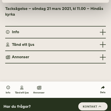
Tacksägelse – söndag 21 mars 2021, kl 11.00 – Hindås
kyrka
Info
MINNESGÅVOR
Tänd ett ljus
Barncancerfonden
Annonser
TÄND ETT LJUS
TIDNINGSANNONSER
Lokalpressen Härryda
12 mars 2021
Lokalpressen Härryda
12 mars 2021
Dela
Info
Annonser
Tänd ett ljus
Lokalpressen Härryda
2 april 2021
Har du frågor?
KONTAKT