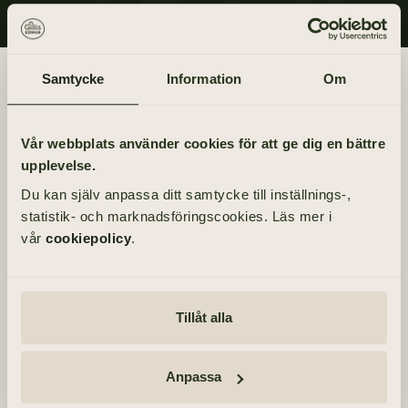
Begravningsdagen
Samtycke
Information
Om
BEGRAVNING
Vår webbplats använder cookies för att ge dig en bättre
Onsdag 17 mars 2021
upplevelse.
kl 12.30
Du kan själv anpassa ditt samtycke till inställnings-,
statistik- och marknadsföringscookies. Läs mer i
PLATS
vår
cookiepolicy
.
Hindås kyrka
Tyringevägen 5, 438 53 Hindås
ÖVRIGA TILLFÄLLEN
Tillåt alla
Själaringning – torsdag 11 mars 2021, kl 10.30 – Hindås
kyrka
Anpassa
Tacksägelse – söndag 14 mars 2021, kl 11.00 –
Björketorps kyrka