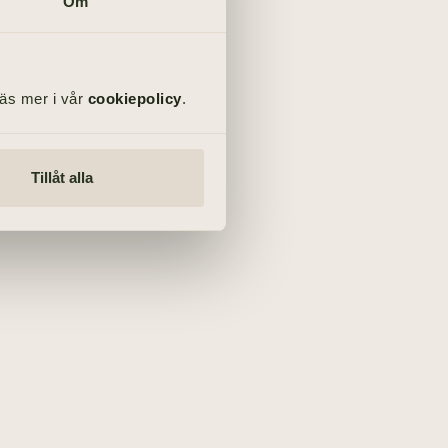
Om
Läs mer i vår
cookiepolicy
.
Tillåt alla